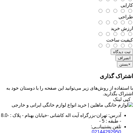
کارایی
طراحی
ارزش خرید
کیفیت ساخت
ثبت دیدگاه
انصراف
×
بستن
اشتراک گذاری
با استفاده از روش‌های زیر می‌توانید این صفحه را با دوستان خود به
اشتراک بگذارید.
کپی لینک
آدرس: تهران-بزرگراه آیت اله کاشانی -خیابان بهنام - پلاک : -8.0
- طبقه : 5 -
تلفن پشتیبانــی:
02144292950