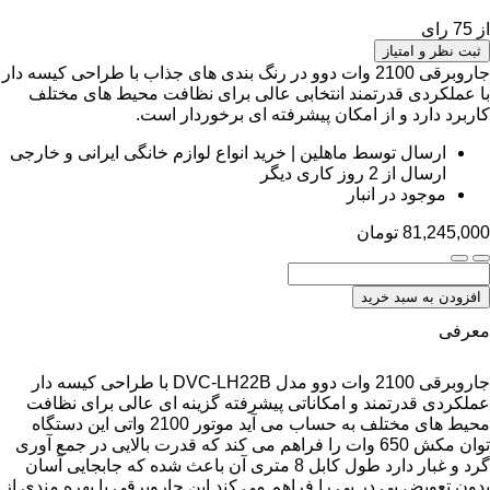
از 75 رای
ثبت نظر و امتیاز
جاروبرقی 2100 وات دوو در رنگ بندی های جذاب با طراحی کیسه دار
با عملکردی قدرتمند انتخابی عالی برای نظافت محیط های مختلف
کاربرد دارد و از امکان پیشرفته ای برخوردار است.
ارسال توسط ماهلین | خرید انواع لوازم خانگی ایرانی و خارجی
ارسال از 2 روز کاری دیگر
موجود در انبار
81,245,000
تومان
افزودن به سبد خرید
معرفی
جاروبرقی 2100 وات دوو مدل DVC-LH22B با طراحی کیسه دار
عملکردی قدرتمند و امکاناتی پیشرفته گزینه ای عالی برای نظافت
محیط های مختلف به حساب می آید موتور 2100 واتی این دستگاه
توان مکش 650 وات را فراهم می کند که قدرت بالایی در جمع آوری
گرد و غبار دارد طول کابل 8 متری آن باعث شده که جابجایی آسان
بدون تعویض پی در پی را فراهم می کند این جاروبرقی با بهره مندی از