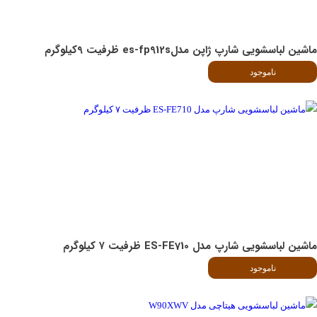
ماشین لباسشویی شارپ ژاپن مدلes-fp912s ظرفیت 9کیلوگرم
ناموجود
ماشین لباسشویی شارپ مدل ES-FE710 ظرفیت ۷ کیلوگرم
ناموجود