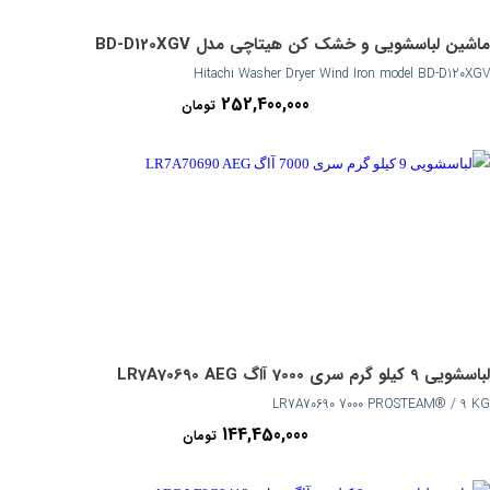
ماشین لباسشویی و خشک کن هیتاچی مدل BD-D120XGV
Hitachi Washer Dryer Wind Iron model BD-D120XGV
252,400,000
تومان
لباسشویی 9 کیلو گرم سری 7000 آاگ LR7A70690 AEG
LR7A70690 7000 PROSTEAM® / 9 KG
144,450,000
تومان