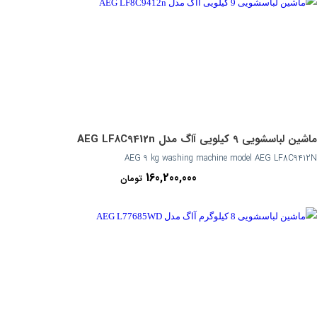
ماشین لباسشویی 9 کیلویی آاگ مدل AEG LF8C9412n
AEG 9 kg washing machine model AEG LF8C9412N
160,200,000
تومان