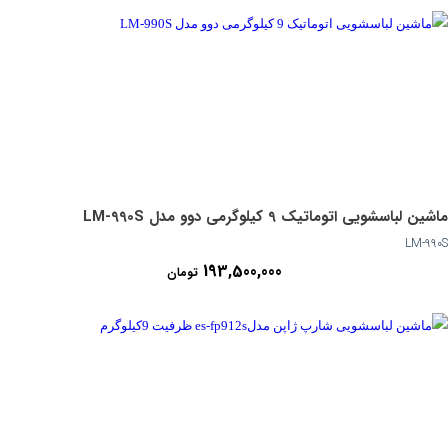
ماشین لباسشویی اتوماتیک 9 کیلوگرمی دوو مدل LM-990S
LM-990S
193,500,000
تومان