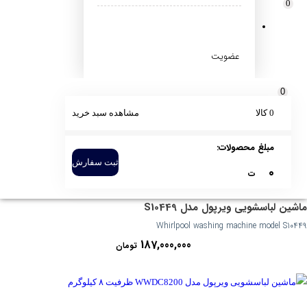
0
فقط کالاهای موجود
فقط کالاهای تخفیف‌دار
مرتب‌سازی
جدیدترین
قدیمی‌ترین
قيمت نزولی
قيمت صعودی
عضویت
0
0 کالا
مشاهده سبد خرید
مبلغ محصولات:
ثبت سفارش
0
ت
ماشین لباسشویی ویرپول مدل S10449
Whirlpool washing machine model S10449
187,000,000
تومان