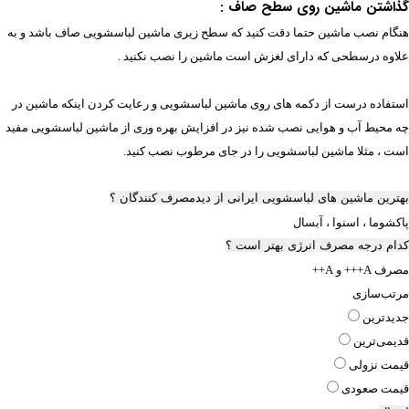
گذاشتن ماشین روی سطح صاف :
هنگام نصب ماشین حتما دقت کنید که سطح زیری ماشین لباسشویی صاف باشد و به
علاوه درسطحی که دارای لغزش است ماشین را نصب نکنید .
استفاده درست از دکمه های روی ماشین لباسشویی و رعایت کردن اینکه ماشین در
چه محیط آب و هوایی نصب شده نیز در افزایش بهره وری از ماشین لباسشویی مفید
است ، مثلا ماشین لباسشویی را در جای مرطوب نصب کنید.
بهترین ماشین های لباسشویی ایرانی از دیدمصرف کنندگان ؟
پاکشوما ، اسنوا ، آبسال
کدام درجه مصرف انرژی بهتر است ؟
مصرف A+++ و A++
مرتب‌سازی
جدیدترین
قدیمی‌ترین
قيمت نزولی
قيمت صعودی