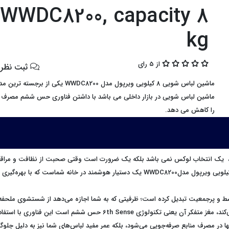
WWDC8200, capacity 8
kg
از 5 رای
ثبت نظر و
ماشین لباس شویی 8 کیلویی ویرپول مدل WWDC8200 یکی از برج
ماشین لباس شویی در بازار داخلی می باشد با داشتن فناوری حس ششم مصرف ا
را کاهش می دهد.
یکی از پیشگامان صنعت لوازم خانگی در جهان می‌درخشد ماشین لباسشویی 8 کیلویی ویرپول مدل0
ای متوسط و پرجمعیت تبدیل کرده است؛ ظرفیتی که به شما اجازه می‌دهد از شستشوی ملحفه‌
یک نوبت انجام دهید اما آنچه لباسشویی‌ ویرپول Whirlpool را از رقبا متمایز
تنها در مصرف منابع صرفه‌جویی می‌شود، بلکه عمر مفید لباس‌های شما نیز به دلیل ج