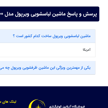
پرسش و پاسخ ماشین لباسشویی ویرپول مدل WWDC8200 ظرفیت ۸ کیلوگرم
ماشین لباسشویی ویرپول ساخت کدام کشور است ؟
آمریکا
یکی از مهمترین ویژگی این ماشین ظرفشویی ویرپول چه می
لینک های س