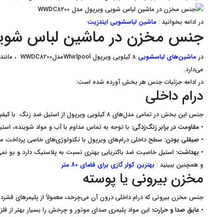
در ادامه بخوانید :
ماشین لباسشویی ایندزیت
جنس مخزن در ماشین لباس شویی ویرپ
در
ماشین‌های لباسشویی
8 کیلویی و
می‌دارد.
در ادامه جزئیات جنس هر بخش آورده شده است:
درام داخلی
جنس این بخش در تمامی مدل‌های 8 کیلویی ویرپول از استیل ضد زنگ با کیفیت بسیار بالا است استفاده از استیل در این بخش به دلایل زیر انجام می‌شود:
• مقاومت در برابر زنگ‌زدگی:
با توجه به تماس مداوم با آب و مواد شوینده، استی
• صیقلی بودن:
سطح داخلی درام‌های ویرپول با تکنولوژی‌های خاصی پرداخت می‌ش
• بهداشت:
استیل خاصیت ضد باکتریایی بهتری نسبت به پلاستیک دارد و بو نمی‌
و همچنین ببینید :
بهترین کولر گازی برای فضای 80 متر
مخزن بیرونی یا پوسته
جنس مخزن بیرونی که درام داخلی درون آن می‌چرخد، معمولاً از پلیمرهای فشرده و تقویت‌شده مانند Poliplex یا Carboran ساخته می‌شود دلایل استفاده از این متر
• عایق صدا و حرارت:
این مواد پلیمری صدای موتور و چرخش را بسیار بهتر از فلز