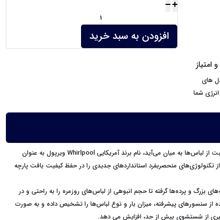
افزودن به سبد خرید
 امتیاز
سته ترین مدل های
نرژی شما
در دنیای امروز، انتخاب لوازم خانگی که ترکیبی از دوام، هوشمندی و کارایی باشند، یک انتخاب لوکس نمی باشد بلکه یک ضرورت است وقتی صحبت از نظافت و مراقبت از لباس‌ها به میان می‌آید، نام برند آمریکایی Whirlpool ویرپول به عنوان
WWDC820 یک دستیار هوشمند در خانه شماست که با بهره‌گیری از تکنولوژی‌های منحصربفرد استانداردهای جدیدی را در حفظ کیفیت بافت پارچه
های بزرگ و پرده‌ها گرفته تا حجم انبوهی از لباس‌های روزمره را به راحتی و در
 می‌کند، مغز متفکر آن یعنی تکنولوژی 6th Sense حس ششم است این فناوری با استفاده از سنسورهای پیشرفته، میزان بار و نوع لباس‌ها را تشخیص داده و به صورت
لوگیری از شستشوی بیش از حد، افزایش می دهد.