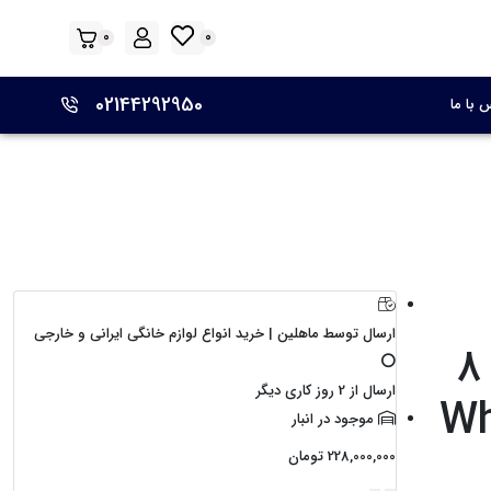
0
0
02144292950
 با ما
ارسال توسط ماهلین | خرید انواع لوازم خانگی ایرانی و خارجی
مدل WWDC8200 ظرفیت ۸
ارسال از 2 روز کاری دیگر
Wh
موجود در انبار
228,000,000
تومان