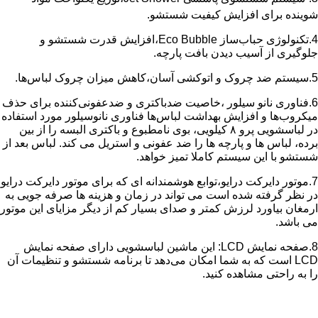
شوینده برای افزایش کیفیت شستشو.
4.تکنولوژی حباب‌ساز Eco Bubble،افزایش قدرت شستشو و
جلوگیری از آسیب دیدن بافت پارچه.
5.سیستم ضد چروک و اتوکشی آسان،کاهش میزان چروک لباس‌ها.
6.فناوری نانو سیلور ،خاصیت ضدباکتری و ضدعفونی‌کننده برای حذف
میکروب‌ها و افزایش بهداشت لباس‌ها فناوری نانوسیلور مورد استفاده
در لباسشویی پرو ۸ کیلویی، بوی نامطبوع و باکتری البسه را از بین
برده، لباس ها و پارچه ها را ضد عفونی و استریل می کند. لباس بعد از
شستشو با این سیستم کاملا تمیز خواهد.
7.موتور دایرکت درایو،توابع هوشمندانه ای که برای موتور دایرکت درایو
در نظر گرفته شده است می تواند در زمان و هزینه ها صرفه جویی به
ارمغان بیاورد لرزش کمتر و صدای بسیار کم از دیگر مزایای این موتور
می باشد.
8.صفحه نمایش LCD: این ماشین لباسشویی دارای صفحه نمایش
LCD است که به شما امکان می‌دهد تا برنامه شستشو و تنظیمات آن
را به راحتی مشاهده کنید.