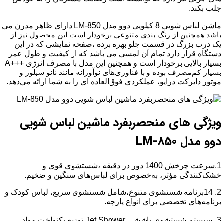
جلب بکند.
ماشن لباس شویی 8 کیلویی دوو مدل LM-850 دارای ظاهر مدرن می
باشد همچنین از رنگ بندی متنوعی برخودار است این محصول نیز از
یک درب بزرگ در قسمت جلو بهره برده ،صفحه نمایشی که در این
دستگاه قرار دارد تمام آن لمسی می باشد که از کیفیت و طول عمر
بسیار بالایی برخودار است و همچنین این مدل با مصرف انرژی +++A
بسیار کم‌مصرف بوده و با فناوری‌های نوآورانه مانند نانو سیلور و
موتور دایرکت درایو، عملکردی فوق‌العاده ای را به شما ارائه می‌دهد.
ویژگی های منحصربفرد ماشین لباس شویی
دوو مدل LM-850
1.سرعت چرخش 1400 دور در دقیقه ،شستشوی قوی و
خشک‌کنندگی مؤثر، به‌خصوص برای لباس‌های سنگین و ضخیم.
2. 14برنامه شستشوی متنوع،شامل شستشوی سریع، لباس کودک و
برنامه‌های تخصصی برای انواع پارچه.
3.
سیستم شستشوی پاششی Jet Shower،توزیع یکنواخت مواد