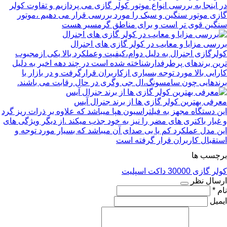
در اینجا به بررسی انواع موتور کولر گازی می پردازیم و تفاوت کولر
گازی موتور سنگین و سبک را مورد بررسی قرار می دهیم ،موتور
سنگین قوی تر است و برای مناطق گرمسیر هست
بررسی مزایا و معایب در کولر گازی های اجنرال
کولرگازی اجنرال به دلیل دوام،کیفیت وعملکرد بالا یکی ازمجبوب
ترین برندهای پرطرفدارشناخته شده است در چند دهه اخیر به دلیل
کارایی بالا مورد توجه بسیاری ازکاربران قرارگرفت و در بازار با
برندهایی چون سامسونگ،ال جی وگری در حال رقابت می باشند.
معرفی بهترین کولر گازی ها از برند جنرال آیس
این دستگاه مجهز به فیلتراسیون هپا میباشد که علاوه بر ذرات ریز گرد
و غبار باکتری های مضر را نیز به خود جذب میکند .از دیگر ویژگی های
این مدل عملکرد کم یا بی صدای آن میباشد که بسیار مورد توجه و
استقبال کاربران قرار گرفته است
برچسب ها
کولر گازی 30000
داکت اسپلیت
ارسال نظر
نام *
ایمیل