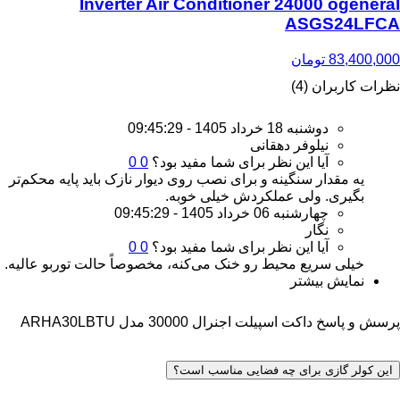
Inverter Air Conditioner 24000 ogeneral
ASGS24LFCA
83,400,000
تومان
نظرات کاربران (4)
دوشنبه 18 خرداد 1405 - 09:45:29
نیلوفر دهقانی
آیا این نظر برای شما مفید بود؟
0
0
یه مقدار سنگینه و برای نصب روی دیوار نازک باید پایه محکم‌تر
بگیری. ولی عملکردش خیلی خوبه.
چهارشنبه 06 خرداد 1405 - 09:45:29
نگار
آیا این نظر برای شما مفید بود؟
0
0
خیلی سریع محیط رو خنک می‌کنه، مخصوصاً حالت توربو عالیه.
نمایش بیشتر
پرسش و پاسخ داکت اسپیلت اجنرال 30000 مدل ARHA30LBTU
این کولر گازی برای چه فضایی مناسب است؟