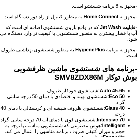
-مجهز به 8 برنامه شستشو است.
-مجهز به
Home Connect
به منظور کنترل از راه دور دستگاه است.
-
قابلیت
Jet Wash
که در واقع بازوی شستشوی اضافه ای است که
آب با فشار بیشتری به منظور شستشویی با کیفیت تر وارد دستگاه می
شود.
-مجهز به برنامه
HygienePlus
به منظور شستشوی بهداشتی ظروف
است.
-برنامه های شستشوی ماشین ظرفشویی
بوش توکار SMV8ZDX86M
Auto 45-65
:
شستشوی خودکار ظروف
Eco 50
:
شستشوی بهینه و اقتصادی با دمای 50 درجه سانتی
گراد
Glass 40
:
شستشوی ظروف شیشه ای و کریستالی با دمای 40
درجه
Intensive 70
:
شستشوی قوی با دمای آب 70 درجه سانتی گراد
Intelligent
:
هوش مصنوعی که شستشویی مناسب با توجه به
حجم و میزان کثیفی ظروف برنامه مناسبی را اعمال می کند.