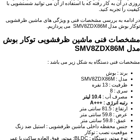
روزی در آن به کار رفته که با استفاده از آن می توانید شستشویی با
کیفیت را تجربه کنید.
در ادامه به بررسی مشخصات فنی و ویژگی های ماشین ظرفشویی
توکار بوش مدل SMV8ZDX86M می پردازیم.
مشخصات فنی ماشین ظرفشویی توکار بوش
مدل SMV8ZDX86M
مشخصات فنی دستگاه به شکل زیر می باشد :
برند : بوش
مدل : SMV8ZDX86M
ظرفیت : 13 نفره
سری : 8
مصرف آب :
10.4
لیتر
رتبه انرژی :
+++A
ارتفاع : 81.5 سانتی متر
عرض : 59.8 سانتی متر
عمق : 59.8 سانتی متر
جنس محفظه داخلی ماشین ظرفشویی : استیل ضد زنگ
موقعیت نصب : توکار
نوع موتور دستگاه : BLDC: موتور فوق العاده ساکت با عمر