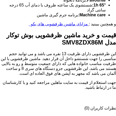
Favourite
:
برنامه دلخواه
h 65°
1
:
شستشوی یک ساعته ظروف با دمای آب 65 درجه
سانتی گراد
Machine care
:
برنامه جرم گیری ماشین
و همچنین ببینید :
مزایای ماشین ظرفشویی های بکو
قیمت و خرید ماشین ظرفشویی بوش توکار
مدل SMV8ZDX86M
این ظرفشویی دارای ظرفیت 13 نفره می باشد و می توانید حجم
مناسبی را جهت شستشو داخل آن قرار دهید. ماشین ظرفشویی با این
ظرفیت مناسب خانواده هایی که دارای جمعیت متوسط و رو به بالایی
هستند می باشد. این ظرفشویی جزو دستگاه های سری 8 و ساخت
آلمان می باشد که مجهز به آپشن های فوق العاده ای است.
جهت استعلام از قیمت به سایت ماهلین مراجعه کنید و با کارشناسان
ما در ارتباط باشید.
نظرات کاربران (0)