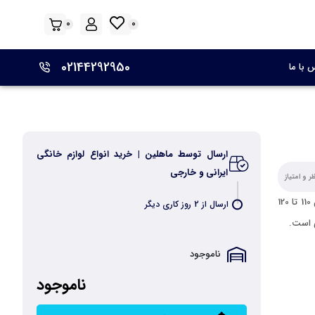
0
0
02144292950
 با ما
ارسال توسط ماهلین | خرید انواع لوازم خانگی
ایرانی و خارجی
 و امتیاز
کولرگازی 30 هزار ( گیبسون) مدل MSTABF-30HRN1 قادر است فضای ما بین 110 تا 120
ارسال از 2 روز کاری دیگر
ی است.
ناموجود
ناموجود