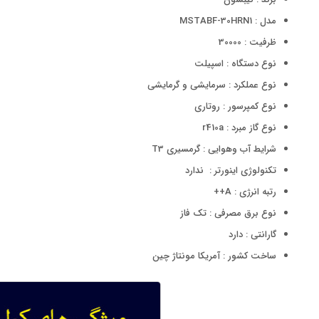
مدل : MSTABF-30HRN1
ظرفیت : 30000
نوع دستگاه : اسپیلت
نوع عملکرد : سرمایشی و گرمایشی
نوع کمپرسور : روتاری
نوع گاز مبرد : r410a
شرایط آب وهوایی : گرمسیری T3
تکنولوژی اینورتر : ندارد
رتبه انرژی : A++
نوع برق مصرفی : تک فاز
گارانتی : دارد
ساخت کشور : آمریکا مونتاژ چین