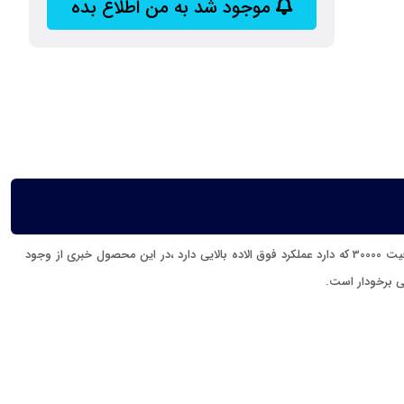
موجود شد به من اطلاع بده
کولرگازی گیبسون 30000 مدل MSTABF-30HRN1 یکی از این برندها gibson است. این محصول شکیل و از نوع اسپلیت با ویژکی و ساختار هوشمند است و با ظرفیت 30000 که دارد عملکرد فوق الاده بالایی دارد ،در این محصول خبری از وجود