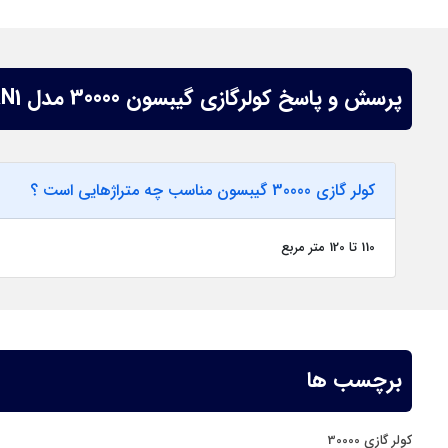
پرسش و پاسخ کولرگازی گیبسون 30000 مدل MSTABF-30HRN1
کولر گازی 30000 گیبسون مناسب چه متراژهایی است ؟
110 تا 120 متر مربع
برچسب ها
کولر گازی 30000