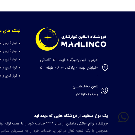
لینک های س
کولر گازی و اسپ
کولر گازی و اسپل
آدرس: تهران-بزرگراه آیت اله کاشانی
کولر گازی و اسپل
-خیابان بهنام - پلاک : -8.0 - طبقه : 5
کولر گازی و اسپل
-
کولر گازی و اسپل
تلفن پشتیبانــی:
02144292950
یک نوع متفاوت از فروشگاه هایی که دیده اید
فروشگاه لوازم خانگی ماهلین از سال ۱۳۹۸ فعا
همچنین با یک شعبه فعال در تهران، خدمات خود را به مشتریان سراسر کشور