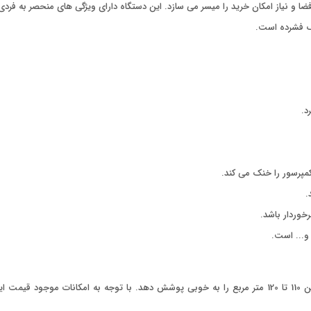
ضا و نیاز امکان خرید را میسر می سازد. این دستگاه دارای ویژگی های منحصر به فردی
مپرسور را خنک می کند.
.
کولر گازی 30 هزار ( گیبسون) مدل MSTABF-30HRN1 قادر است فضای ما بین 110 تا 120 متر مربع را به خوبی پوشش