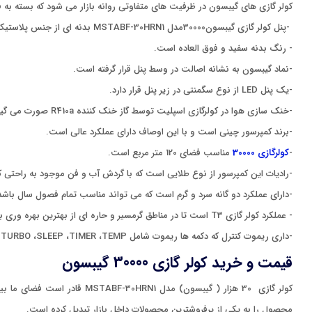
کولر گازی های گیبسون در ظرفیت های متفاوتی روانه بازار می شود که بسته به ف
-پنل کولر گازی گیبسون30000مدل MSTABF-30HRN1 بدنه ای از جنس پلاستیک فشرده است.
- رنگ بدنه سفید و فوق العاده است.
-نماد گیبسون به نشانه اصالت در وسط پنل قرار گرفته است.
-یک پنل LED از نوع سگمنتی در زیر پنل قرار دارد.
-خنک سازی هوا در کولرگازی اسپلیت توسط گاز خنک کننده R410a صورت می گیرد.
-برند کمپرسور چینی است و با این اوصاف دارای عملکرد عالی است.
-
کولرگازی 30000
مناسب فضای 120 متر مربع است.
-رادیات این کمپرسور از نوع طلایی است که با گردش آب و فن موجود به راحتی ک
-دارای عملکرد دو گانه سرد و گرم است که می تواند مناسب تمام فصول سال باشد
- عملکرد کولر گازی T3 است تا در مناطق گرمسیر و حاره ای از بهترین بهره وری برخوردار باشد.
-داری ریموت کنترل که دکمه ها ریموت شامل TURBO ،SLEEP ،TIMER ،TEMP و... است.
قیمت و خرید کولر گازی 30000 گیبسون
محصول را به یکی از پرفروشترین محصولات داخل بازار تبدیل کرده است.