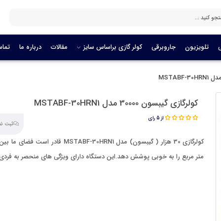
تلویزیون
جاروبرقی
کولر گازی براساس سایز
مقالات
درباره ما
تماس
کولرگازی گیبسون 30000 مدل MSTABF-30HRN1
از 5 رای
ثبت نظر
متر مربع را به خوبی پوشش دهد.این دستگاه دارای ویژگی های منحصر به فرد