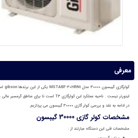
معرفی
اینورتر نیست . ناحیه عملکرد این کولرگازی T3 است تا برای مناطق گرمسیر عالی عمل کند. با توجه به امکانات موجود، خرید کولر گازی MSTABF-30HRN1 از ارزش بالایی برخودار است.
در ادامه به نقد و بررسی کولر گازی 30000 گیبسون می پردازیم.
مشخصات کولر گازی 30000 گیبسون
مشخصات فنی این دستگاه عبارتند از :
برند : گیبسون