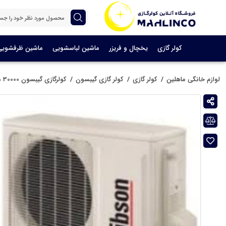
کولر گازی
یخچال و فریزر
ماشین لباسشویی
ماشین ظرفشویی
لوازم خانگی ماهلین
کولر گازی
کولر گازی گیبسون
کولرگازی گیبسون 30000 مدل MSTABF-30HRN1