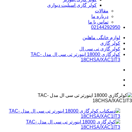
کولر گازی اسپلیت دیواری
مقالات
درباره ما
تماس با ما
02144292950
لوازم خانگی ماهلین
کولر گازی
کولر گازی تی سی ال
کولرگازی 18000 اینورتر تی سی ال مدل TAC-
18CHSA/XAC1IT3