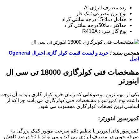
رده مصرف انرژی :A
نوع برق مصرفی : تک فاز
حداقل دما:-15 درجه سانتی گراد
حداکثر دما:50درجه سانتی گراد
نوع گاز مبرد : R410A
همچنین ببینید :
خرید و لیست قیمت کولر گازی اجنرال Ogeneral
اصل
مشخصات فنی کولرگازی 18000 تی سی ال
اینورتر
یکی از مهم ترین موضوعاتی که زمان خرید کولر گازی باید به آن توجه
داشت نوع کمپرسو و مشخصات فنی کولرگازی می باشد چرا که از
اساسی ترین قطعات کولرگازی محسوب می شود.
کمپرسور اینورتر:
کمپرسور های اینورتر با تنظیم دائم سرعت موتور کمک بزرگی به
صرفه جویی در مصرف انرژی می کند و می تواند تا 50 درصد کاهش