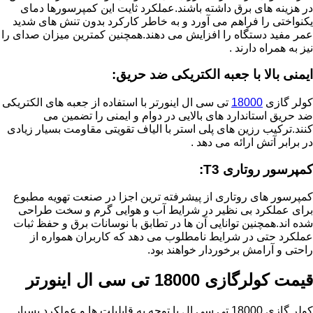
در هزینه های برق داشته باشند.عملکرد ثایت این کمپرسورها دمای
یکنواختی را فراهم می آورد و به خاطر کارکرد بدون تنش های شدید
عمر مفید دستگاه را افزایش می دهند.همچنین کمترین میزان صدای را
نیز به همراه دارند .
ایمنی بالا با جعبه الکتریکی ضد حریق:
کولر گازی
18000
تی سی ال اینورتر با استفاده از جعبه های الکتریکی
ضد حریق استاندارد های بالایی در دوام و ایمنی را تضمین می
کنند.ترکیب رزین های پلی استر با الیاف تقویتی مقاومت بسیار زیادی
در برابر آتش ارائه می دهد .
کمپرسور روتاری T3:
کمپرسور های روتاری از پیشرفته ترین اجزا در صنعت تهویه مطبوع
برای عملکرد بی نظیر در شرایط آب و هوایی گرم و سخت طراحی
شده اند.همچنین توانایی آن ها در تطابق با نوسانات برق و حفظ ثبات
عملکرد حتی در شرایط نامطلوب می دهد که کاربران همواره از
راحتی و آرامش برخوردار خواهند بود.
قیمت کولرگازی 18000 تی سی ال اینورتر
کولر گازی 18000 تی سی ال با توجه به قابلیلت ها و عملکرد بسیار