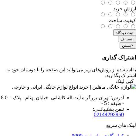
ارزش خرید
کیفیت ساخت
ثبت دیدگاه
انصراف
×
بستن
اشتراک گذاری
با استفاده از روش‌های زیر می‌توانید این صفحه را با دوستان خود به
اشتراک بگذارید.
کپی لینک
آدرس: تهران-بزرگراه آیت اله کاشانی -خیابان بهنام - پلاک : -8.0
- طبقه : 5 -
تلفن پشتیبانــی:
02144292950
لینک های سریع
کولر گازی و اسپلیت 9000