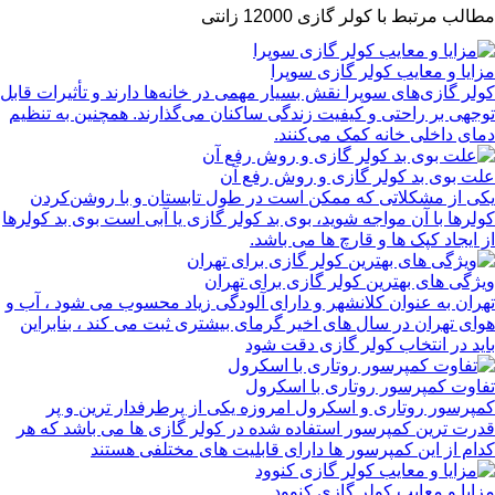
مطالب مرتبط با کولر گازی 12000 زانتی
مزایا و معایب کولر گازی سوپرا
کولر گازی‌های سوپرا نقش بسیار مهمی در خانه‌ها دارند و تأثیرات قابل
توجهی بر راحتی و کیفیت زندگی ساکنان می‌گذارند. همچنین به تنظیم
دمای داخلی خانه کمک می‌کنند.
علت بوی بد کولر گازی و روش رفع آن
یکی از مشکلاتی که ممکن است در طول تابستان و با روشن‌کردن
کولرها با آن‌ مواجه شوید، بوی بد کولر گازی یا آبی است بوی بد کولرها
از ایجاد کپک ها و قارچ ها می باشد.
ویژگی های بهترین کولر گازی برای تهران
تهران به عنوان کلانشهر و دارای آلودگی زیاد محسوب می شود ، آب و
هوای تهران در سال های اخیر گرمای بیشتری ثبت می کند ، بنابراین
باید در انتخاب کولر گازی دقت شود
تفاوت کمپرسور روتاری با اسکرول
کمپرسور روتاری و اسکرول امروزه یکی از پرطرفدار ترین و پر
قدرت ترین کمپرسور استفاده شده در کولر گازی ها می باشد که هر
کدام از این کمپرسور ها دارای قابلیت های مختلفی هستند
مزایا و معایب کولر گازی کنوود