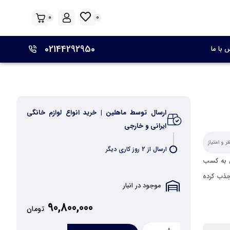
0
0
02144292950
 با ما
ارسال توسط ماهلین | خرید انواع لوازم خانگی
ایرانی و خارجی
 و امتیاز
ارسال از 2 روز کاری دیگر
موفق به کسب
جذب کرده
موجود در انبار
90,800,000
تومان