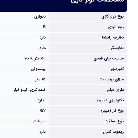
نوع کولر گازی
دیواری
رتبه انرژی
B
دفترچه راهنما
دارد
نمایشگر
دارد
مناسب برای فضای
50 متر به بالا
کمپرسور
پیستونی
میزان پرتاب باد
15 متر
دارای فیلتر
ضدباکتری ،گردو غبار
تکنولوژی اینورتر
ندارد
نوع گاز (مبرد)
R22
نوع عملکرد
سرمایش
ریموت کنترل
دارد