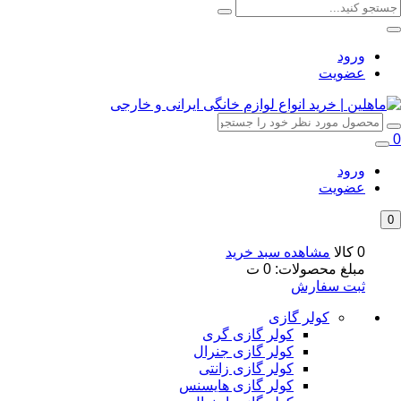
ورود
عضویت
0
ورود
عضویت
0
0 کالا
مشاهده سبد خرید
مبلغ محصولات:
0
ت
ثبت سفارش
کولر گازی
کولر گازی گری
کولر گازی جنرال
کولر گازی زانتی
کولر گازی هایسنس