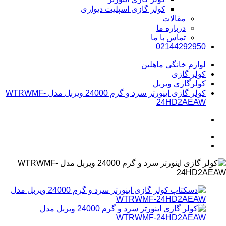
کولر گازی اسپلیت دیواری
مقالات
درباره ما
تماس با ما
02144292950
لوازم خانگی ماهلین
کولر گازی
کولرگازی ویربل
کولر گازی اینورتر سرد و گرم 24000 ویربل مدل WTRWMF-
24HD2AEAW