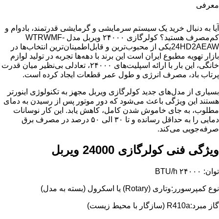
معرفی
آیا به دنبال خرید یک سیستم سرمایشی و گرمایشی قدرتمند، بادوام و
کم‌مصرف هستید؟ کولرگازی ۲۴۰۰۰ ویربل مدل WTRWMF-
24HD2AEAWیکی از محبوب‌ترین و قابل‌اطمینان‌ترین انتخاب‌ها در
بازار تهویه مطبوع ایران است این برند با دهه‌ها تجربه در تولید لوازم
خانگی، این بار با ارائه اسپلیت‌های ۲۴۰۰۰، تعادلی بی‌نظیر میان قدرت
پرتاب باد، مصرف انرژی و طول عمر قطعات ایجاد کرده است.
بسیاری از مدل‌های جدید کولرگازی ویربل مجهز به تکنولوژی اینورتر
هستند این ویژگی باعث می‌شود که دور موتور پس از رسیدن به دمای
مطلوب، به جای خاموش شدن کامل، کاهش یابد. این کار نوسانات
دمایی را به حداقل رسانده و تا ۳۰ الی ۵۰ درصد در مصرف برق
صرفه‌جویی می‌کند.
ویژگی فنی کولرگازی 24000 ویربل
توان: ۲۴۰۰۰ BTU/h
نوع کمپرسورر:وتاری (Rotary) یا اسکرول (بسته به مدل)
گاز مبرد:R410a (سازگار با محیط زیست)