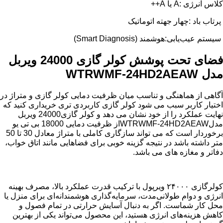
کلاس انرژی :A یا A++
پرتاب باد :چهار جهته اتوماتیک
سیستم عیب‌یابی:هوشمند (Smart Diagnosis)
فضای تحت پوشش کولر گازی 24000 ویربل
مدل WTRWMF-24HD2AEAW
آگاهی از هماهنگی و تناسب میان ظرفیت دمایی کولر گازی و متراژ در
اختیار کاربر سبب می شود کولر گازی کاربردی تری خریداری کنید که
نهایت عملکرد را از خود نشان می دهد و کولر گازی24000 ویربل
مدلWTRWMF-24HD2AEAWاز ظرفیت دمایی 18000 بی تی یو
برخوردار است که می تواند سازگاری کاملی با متراژ معادل 30 تا 50
متر داشته باشد در نتیجه گزینه خوبی برای فضاهایی مانند اتاق خواب،
دفاتر و مغازه های می باشد.
کولرگازی ۲۴۰۰۰ ویرپول با ترکیب قدرت عملکرد بالا، مصرف بهینه
انرژی و دوام طولانی‌مدت، سرمایه‌گذاری هوشمندانه‌ای برای منزل یا
محل کار شماست. اگر به دنبال آسایش حرارتی در تمام فصول و
کاهش هزینه‌های انرژی هستید، این محصول می‌تواند یکی از بهترین