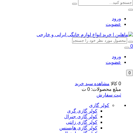
ورود
عضویت
0
ورود
عضویت
0
0 کالا
مشاهده سبد خرید
مبلغ محصولات:
0
ت
ثبت سفارش
کولر گازی
کولر گازی گری
کولر گازی جنرال
کولر گازی زانتی
کولر گازی هایسنس