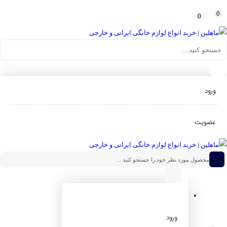
لوازم خانگی ماهلین
0
0
کولر گازی
کولر گازی پاکشوما
کولر گازی پاکشوما 12000 مدل MPB12CH
ورود
عضویت
کولر گازی پاکشوما 12000 مدل MPB12CH
از 5 رای
ثبت نظر و امتیاز
کولر گازی 12000 پاکشوما دارای ویژگی ها و فناوری پیشرفته ای از جمله طراحی زیبا،
عملکردی کم صدا،گازمبردR410 می باشد این برند باکیفیت و بادوام ساخت کشور
ورود
ایران است.