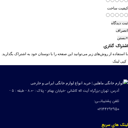
کیفیت ساخت
ثبت دیدگاه
انصراف
×
بستن
اشتراک گذاری
با استفاده از روش‌های زیر می‌توانید این صفحه را با دوستان خود به اشتراک بگذارید.
کپی لینک
آدرس: تهران-بزرگراه آیت اله کاشانی -خیابان بهنام - پلاک : -8.0 - طبقه : 5 -
تلفن پشتیبانــی:
02144292950
لینک های سریع