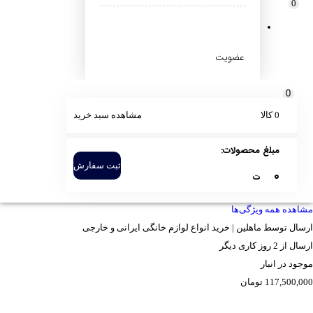
0
ویژگی ها
نوع عملکرد
سرمایش و گرمایش
عضویت
نوع گاز (مبرد)
R410
0
گارانتی
0 کالا
مشاهده سبد خرید
دارد
دارای فیلتر
مبلغ محصولات:
ضدباکتری ،گردو غبار
ثبت سفارش
0
نوع کولر گازی
ت
دیواری
مشاهده همه ویژگی‌ها
ارسال توسط ماهلین | خرید انواع لوازم خانگی ایرانی و خارجی
ارسال از 2 روز کاری دیگر
موجود در انبار
117,500,000
تومان