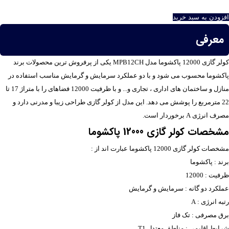
افزودن به سبد خرید
معرفی
کولر گازی 12000 پاکشوما مدل MPB12CH یکی از پرفروش ترین محصولات برند
پاکشوما محسوب می شود و با دو عملکرد سرمایش و گرمایش مناسب استفاده در
منازل و ساختمان های اداری ، تجاری و... و با ظرفیت 12000 فضاهای را با متراژ 17 تا
22 مترمربع را پوشش می دهد. این مدل از کولر گازی طراحی زیبا و مدرنی دارد و
مصرف انرژی A برخوردار است.
مشخصات کولر گازی 12000 پاکشوما
مشخصات کولر گازی 12000 پاکشوما عبارت اند از :
برند : پاکشوما
ظرفیت : 12000
عملکرد دو گانه : سرمایش و گرمایش
رتبه انرژی : A
برق مصرفی : تک فاز
شرایط اقلیمی : مناطق معتدل T1