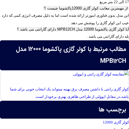
17 الی 22 متر مربع
از مهمترین معایب کولر گازی 12000پاکشوما چیست ؟
این مدل بدون فناوری اینورتر ارائه شده است اما به دلیل مصرف انرژی کمی که دارد
عیب این کولر گازی را پوشش می دهد.
آیا کولر گازی پاکشوما 12000 مدل MPB12CH دارای گارانتی می باشد ؟
بله دارای گارانتی می باشد .
مطالب مرتبط با کولر گازی پاکشوما 12000 مدل
MPB12CH
مقایسه کولر گازی زانتی و ایوولی
کولر گازی زانتی با داشتن مصرف برق بهینه میتواند یک انتخاب خوبی برای شما
باشد،در مقابل ایوولی از طراحی ظاهری بهتری برخودار است.
برچسب ها
کولر گازی 12000