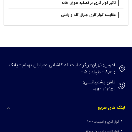
تاثیر کولر گازی بر تصفیه هوای خانه
مقایسه کولر گازی جنرال گلد و زانتی
آدرس: تهران-بزرگراه آیت اله کاشانی -خیابان بهنام - پلاک
: -8.0 - طبقه : 5 -
تلفن پشتیبانــی:
02144292950
لینک های سریع
کولر گازی و اسپلیت 9000
کولر گازی و اسپلیت 12000