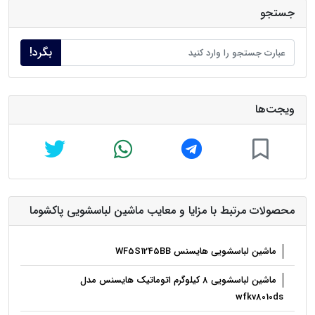
جستجو
بگرد!
ویجت‌ها
محصولات مرتبط با مزایا و معایب ماشین لباسشویی پاکشوما
ماشین لباسشویی هایسنس WF5S1245BB
ماشین لباسشویی 8 کیلوگرم اتوماتیک هایسنس مدل
wfkv8010ds