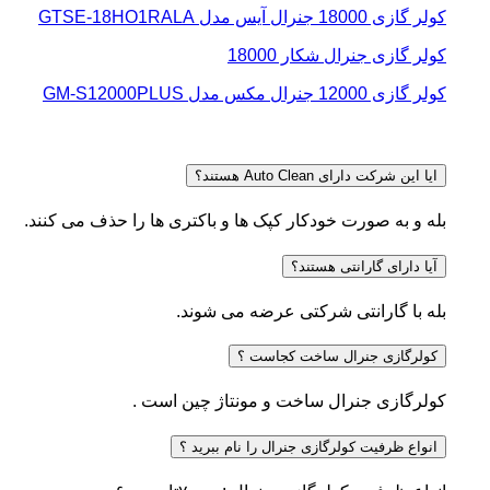
کولر گازی 18000 جنرال آیس مدل GTSE-18HO1RALA
کولر گازی جنرال شکار 18000
کولر گازی 12000 جنرال مکس مدل GM-S12000PLUS
ایا این شرکت دارای Auto Clean هستند؟
بله و به صورت خودکار کپک ها و باکتری ها را حذف می کنند.
آیا دارای گارانتی هستند؟
بله با گارانتی شرکتی عرضه می شوند.
کولرگازی جنرال ساخت کجاست ؟
کولرگازی جنرال ساخت و مونتاژ چین است .
انواع ظرفیت کولرگازی جنرال را نام ببرید ؟