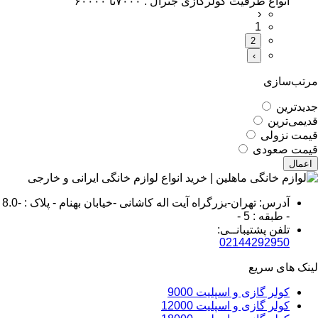
انواع ظرفیت کولرگازی جنرال : ۷۰۰۰تا ۶۰۰۰۰
‹
1
2
›
مرتب‌سازی
جدیدترین
قدیمی‌ترین
قيمت نزولی
قيمت صعودی
اعمال
آدرس: تهران-بزرگراه آیت اله کاشانی -خیابان بهنام - پلاک : -8.0
- طبقه : 5 -
تلفن پشتیبانــی:
02144292950
لینک های سریع
کولر گازی و اسپلیت 9000
کولر گازی و اسپلیت 12000