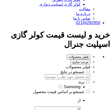
کولر گازی اسپلیت دیواری
مقالات
درباره ما
تماس با ما
02144292950
خرید و لیست قیمت کولر گازی
اسپلیت جنرال
فیلتر محصولات
مرتب سازی
فیلتر محصولات
جستجو در نتایج
برند
Samsong
جستجو بر اساس قیمت محصول
از