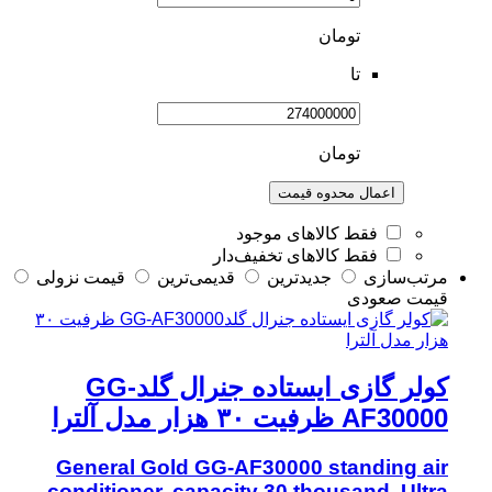
تومان
تا
تومان
اعمال محدوه قیمت
فقط کالاهای موجود
فقط کالاهای تخفیف‌دار
مرتب‌سازی
جدیدترین
قدیمی‌ترین
قيمت نزولی
قيمت صعودی
کولر گازی ایستاده جنرال گلدGG-
AF30000 ظرفیت ۳۰ هزار مدل آلترا
General Gold GG-AF30000 standing air
conditioner, capacity 30 thousand, Ultra