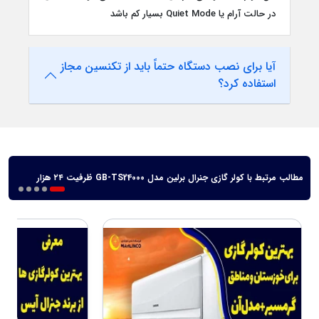
در حالت آرام یا Quiet Mode بسیار کم باشد
آیا برای نصب دستگاه حتماً باید از تکنسین مجاز
استفاده کرد؟
مطالب مرتبط با کولر گازی جنرال برلین مدل GB-TS24000 ظرفیت ۲۴ هزار