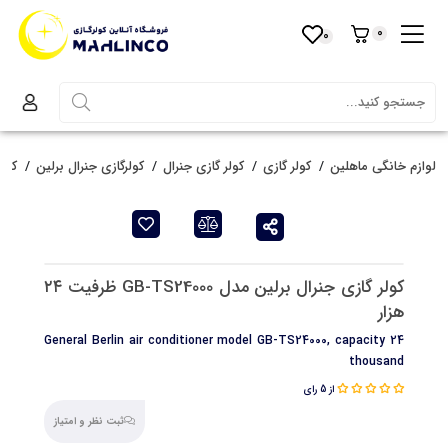
0
0
لوازم خانگی ماهلین
کولر گازی
کولر گازی جنرال
کولرگازی جنرال برلین
کولر گ
کولر گازی جنرال برلین مدل GB-TS24000 ظرفیت ۲۴
هزار
General Berlin air conditioner model GB-TS24000, capacity 24
thousand
از 5 رای
ثبت نظر و امتیاز