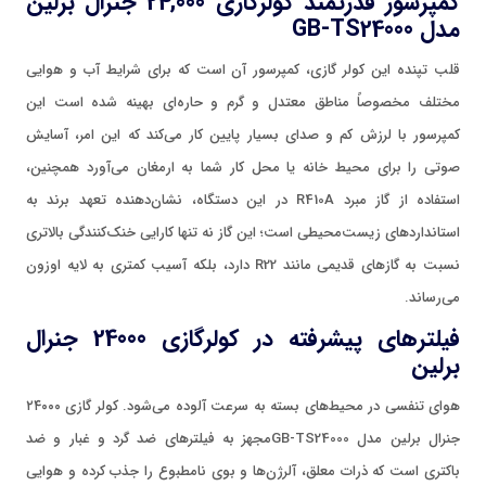
کمپرسور قدرتمند کولرگازی 24,000 جنرال برلین
مدل GB-TS24000
قلب تپنده این کولر گازی، کمپرسور آن است که برای شرایط آب و هوایی
مختلف مخصوصاً مناطق معتدل و گرم و حاره‌ای بهینه شده است این
کمپرسور با لرزش کم و صدای بسیار پایین کار می‌کند که این امر، آسایش
صوتی را برای محیط خانه یا محل کار شما به ارمغان می‌آورد همچنین،
استفاده از گاز مبرد R410A در این دستگاه، نشان‌دهنده تعهد برند به
استانداردهای زیست‌محیطی است؛ این گاز نه تنها کارایی خنک‌کنندگی بالاتری
نسبت به گازهای قدیمی مانند R22 دارد، بلکه آسیب کمتری به لایه اوزون
می‌رساند.
فیلترهای پیشرفته در کولرگازی 24000 جنرال
برلین
هوای تنفسی در محیط‌های بسته به سرعت آلوده می‌شود. کولر گازی ۲۴۰۰۰
جنرال برلین مدل GB-TS24000مجهز به فیلترهای ضد گرد و غبار و ضد
باکتری است که ذرات معلق، آلرژن‌ها و بوی نامطبوع را جذب کرده و هوایی