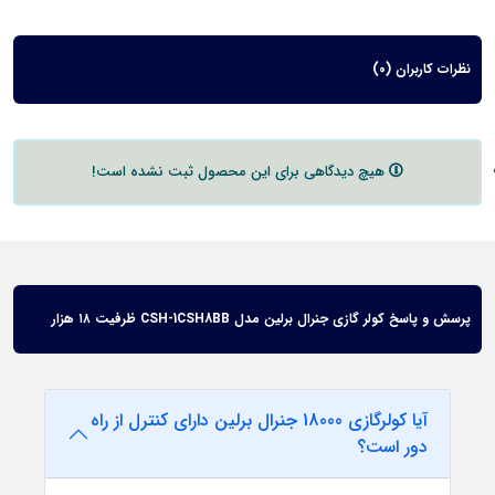
نظرات کاربران (0)
هیچ دیدگاهی برای این محصول ثبت نشده است!
پرسش و پاسخ کولر گازی جنرال برلین مدل CSH-1CSH8BB ظرفیت ۱۸ هزار
آیا کولرگازی 18000 جنرال برلین دارای کنترل از راه
دور است؟