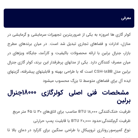
معرفی
کولر گازی ها امروزه به یکی از ضروریترین تجهیزات سرمایشی و گرمایشی در
منازل، ادارات و فضاهای تجاری تبدیل شد است. در میان برندهای مطرح
بازار، جنرال برلین با ارائه محصولات باکیفیت و کارآمد، جایگاه ویژهای در
میان مصرف کنندگان دارد. یکی از مدلهای پرطرفدار این برند، کولر گازی جنرال
برلین مدل CSH-18BB است که با طراحی بهینه و قابلیتهای پیشرفته، گزینهای
ایده آل برای فضاهای متوسط تا بزرگ محسوب میشود
مشخصات فنی اصلی کولرگازی 18000جنرال
برلین
ظرفیت خنک‌کنندگی ۱۸,۰۰۰ BTU مناسب برای اتاق‌های ۳۰ تا ۴۵ متر مربع
ظرفیت گرم‌کنندگی:حدود ۲۰,۰۰۰ BTU با قابلیت پمپ حرارتی
نوع کمپرسور:روتاری تروپیکال با طراحی سنگین برای کارکرد در دمای بالا تا