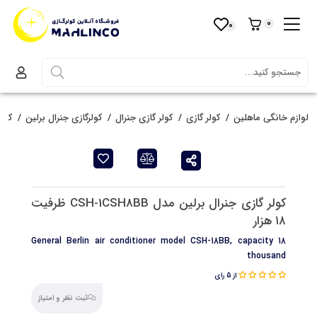
0
0
لوازم خانگی ماهلین
کولر گازی
کولر گازی جنرال
کولرگازی جنرال برلین
کولر گا
کولر گازی جنرال برلین مدل CSH-1CSH8BB ظرفیت
۱۸ هزار
General Berlin air conditioner model CSH-18BB, capacity 18
thousand
از 5 رای
ثبت نظر و امتیاز