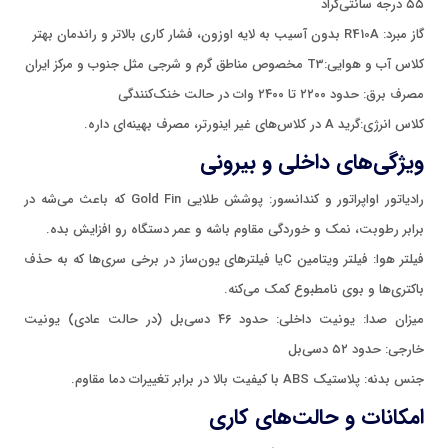
۵۵ درجه سانتی‌گراد
گاز مبرد: R410A بدون آسیب به لایه اوزون، فشار کاری بالاتر و راندمان بهتر
کلاس آب و هوایی:T3 مخصوص مناطق گرم و شرجی مثل جنوب و مرکز ایران
مصرف برق: حدود ۲۲۰۰ تا ۲۴۰۰ وات در حالت خنک‌کنندگی
کلاس انرژی:گرید A در کلاس‌های غیر اینورتر، مصرف بهینه‌ای داره.
ویژگی‌های داخلی و بیرونی
رادیاتور اواپراتور و کندانسور: پوشش طلایی Gold Fin که باعث می‌شه در
برابر رطوبت، نمک و خوردگی مقاوم باشه و عمر دستگاه رو افزایش بده.
فیلتر هوا: فیلتر ویتامین Cیا فیلترهای یون‌ساز در برخی سری‌ها که به حذف
باکتری‌ها و بوی نامطبوع کمک می‌کنه.
میزان صدا: یونیت داخلی: حدود ۴۶ دسی‌بل (در حالت عادی) یونیت
خارجی: حدود ۵۲ دسی‌بل
جنس بدنه: پلاستیک ABS با کیفیت بالا در برابر تغییرات دما مقاوم.
امکانات و حالت‌های کاری