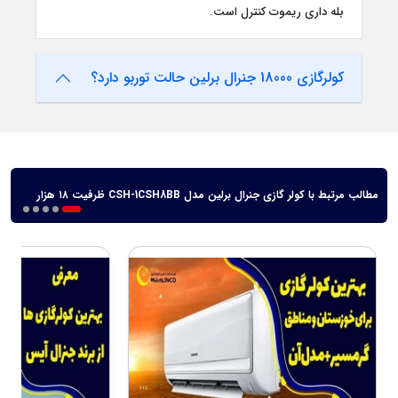
بله داری ریموت کنترل است.
کولرگازی 18000 جنرال برلین حالت توربو دارد؟
مطالب مرتبط با کولر گازی جنرال برلین مدل CSH-1CSH8BB ظرفیت ۱۸ هزار