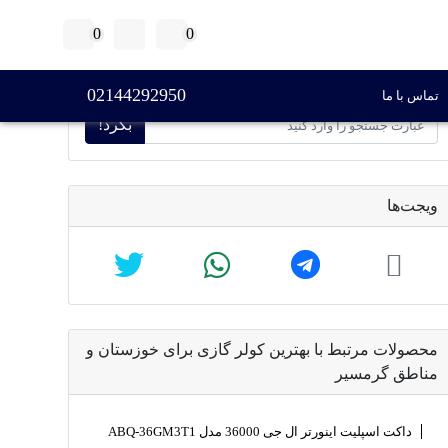
0
0
جستجو
02144292950
تماس با ما
بگرد!
ویجت‌ها
محصولات مرتبط با بهترین کولر گازی برای خوزستان و
مناطق گرمسیر
داکت اسپلیت اینورتر ال جی 36000 مدل ABQ-36GM3T1