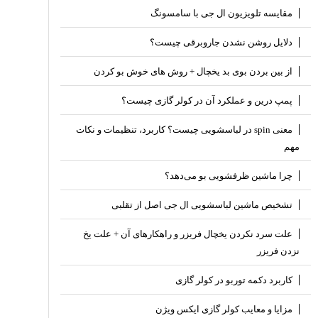
مقایسه تلویزیون ال جی با سامسونگ
دلایل روشن نشدن جاروبرقی چیست؟
از بین بردن بوی بد یخچال + روش های خوش بو کردن
پمپ درین و عملکرد آن در کولر گازی چیست؟
معنی spin در لباسشویی چیست؟ کاربرد، تنظیمات و نکات
مهم
چرا ماشین ظرفشویی بو می‌دهد؟
تشخیص ماشین لباسشویی ال جی اصل از تقلبی
علت سرد نکردن یخچال فریزر و راهکارهای آن + علت یخ
نزدن فریزر
کاربرد دکمه توربو در کولر گازی
مزایا و معایب کولر گازی ایکس ویژن