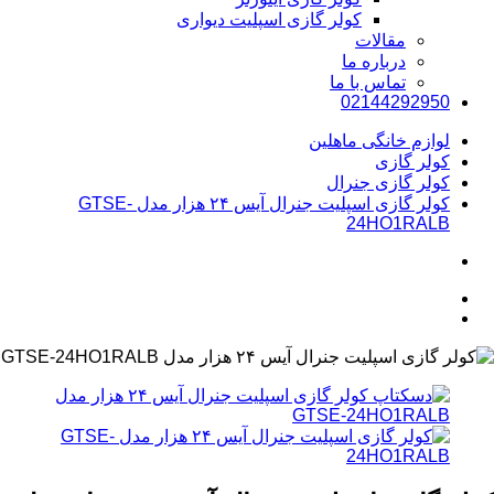
کولر گازی اسپلیت دیواری
مقالات
درباره ما
تماس با ما
02144292950
لوازم خانگی ماهلین
کولر گازی
کولر گازی جنرال
کولر گازی اسپلیت جنرال آیس ۲۴ هزار مدل GTSE-
24HO1RALB