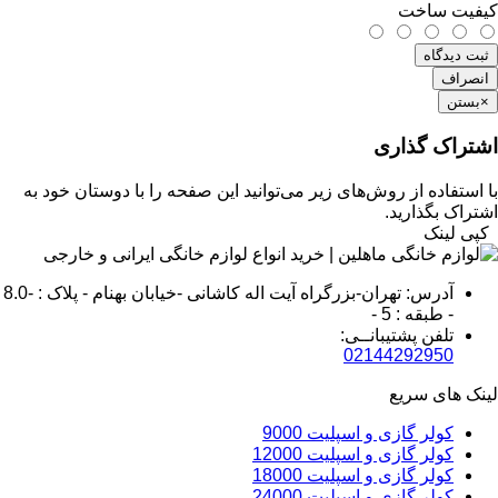
کیفیت ساخت
ثبت دیدگاه
انصراف
×
بستن
اشتراک گذاری
با استفاده از روش‌های زیر می‌توانید این صفحه را با دوستان خود به
اشتراک بگذارید.
کپی لینک
آدرس: تهران-بزرگراه آیت اله کاشانی -خیابان بهنام - پلاک : -8.0
- طبقه : 5 -
تلفن پشتیبانــی:
02144292950
لینک های سریع
کولر گازی و اسپلیت 9000
کولر گازی و اسپلیت 12000
کولر گازی و اسپلیت 18000
کولر گازی و اسپلیت 24000