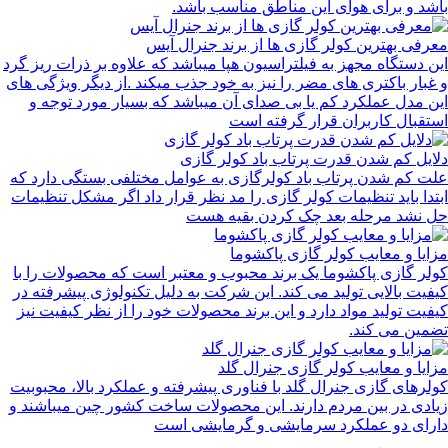
باشد و برای هوای این مناطق مناسب باشد.
معرفی بهترین کولر گازی ها از برند جنرال آیس
این دستگاه مجهز به فیلتراسیون هپا میباشد که علاوه بر ذرات ریز گرد
و غبار باکتری های مضر را نیز به خود جذب میکند .از دیگر ویژگی های
این مدل عملکرد کم یا بی صدای آن میباشد که بسیار مورد توجه و
استقبال کاربران قرار گرفته است
دلایل کم شدن قدرت پرتاب باد کولر گازی
علت کم شدن پرتاب باد کولرگازی به عوامل مختلفی بستگی دارد که
ابتدا باید تنظیمات کولر گازی را مد نظر قرار داد اگر مشکل تنظیمات
حل نشد مرحله بعد چک کردن بقیه هست
مزایا و معایب کولر گازی پاکشوما
کولر گازی پاکشوما یک برند محبوب و معتبر است که محصولات را با
کیفیت بالایی تولید می کند. این شرکت به دلیل تکنولوژی پیشرفته در
کیفیت تولید مواد دارد و این برند محصولات خود را از نظر کیفیت نیز
تضمین می کند.
مزایا و معایب کولر گازی جنرال گلد
کولرهای گازی جنرال گلد با فناوری پیشرفته و عملکرد بالا، محبوبیت
زیادی در بین مردم دارند. این محصولات ساخت کشور چین میباشند و
دارای دو عملکرد سرمایشی و گرمایشی است