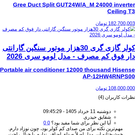
Gree Duct Split GUT24W/A_M 24000 inverter
Ceiling T3
182,700,003
تومان
کولر گازی گری 30هزار موتور سنگین گارانتی
دار فوق کم مصرف - مدل لومو سری 2026
Portable air conditioner 12000 thousand Hisense
AP-12HW4RNPS00
108,000,000
تومان
نظرات کاربران (4)
دوشنبه 11 خرداد 1405 - 09:45:29
شقایق حیدری
آیا این نظر برای شما مفید بود؟
0
0
مهم‌ترین نکته برای من صدای کم کولر بود، چون نوزاد دارم.
خوشبختانه این مدل اصلاً صدای اضافی نداره. با خیال راحت