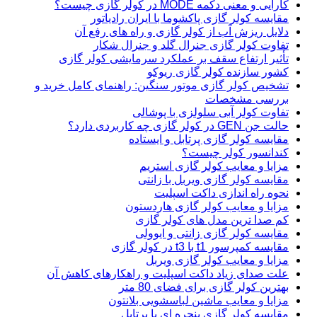
کارایی و معنی دکمه MODE در کولر گازی چیست؟
مقایسه کولر گازی پاکشوما با ایران رادیاتور
دلایل ریزش آب از کولر گازی و راه های رفع آن
تفاوت کولر گازی جنرال گلد و جنرال شکار
تأثیر ارتفاع سقف بر عملکرد سرمایشی کولر گازی
کشور سازنده کولر گازی ریوکو
تشخیص کولر گازی موتور سنگین: راهنمای کامل خرید و
بررسی مشخصات
تفاوت کولر آبی سلولزی با پوشالی
حالت جن GEN در کولر گازی چه کاربردی دارد؟
مقایسه کولر گازی پرتابل و ایستاده
کندانسور کولر چیست؟
مزایا و معایب کولر گازی استریم
مقایسه کولر گازی ویربل با زانتی
نحوه راه اندازی داکت اسپلیت
مزایا و معایب کولر گازی هاردستون
کم صدا ترین مدل های کولر گازی
مقایسه کولر گازی زانتی و ایوولی
مقایسه کمپرسور t1 با t3 در کولر گازی
مزایا و معایب کولر گازی ویربل
علت صدای زیاد داکت اسپلیت و راهکارهای کاهش آن
بهترین کولر گازی برای فضای 80 متر
مزایا و معایب ماشین لباسشویی بلانتون
مقایسه کولر گازی پنجره ای با پرتابل