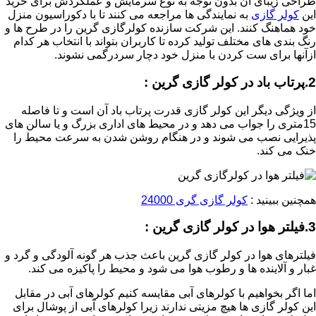
طراحی زیبای آن بدون توجه به نوع سرمایش و عملکردش برای خرید
این
کولر گازی
به نمایندگی ها مراجعه می کنند تا با دکوراسیون منزل
خود هماهنگ کنند. این شرکت سازنده کولرگازی گرین را در طرح ها و
رنگ بندی های مختلف تولید کرده تا کاربران بتواند با انتخاب هر کدام
ازآنها برای ست کردن با منزل خود دچار سردرگمی نشوند.
2.پرتاب باد در کولر گازی گرین :
از ویژگی دیگر این کولر گازی قدرت پرتاب باد آن است و تا فاصله
15متری را جواب می دهد و در محیط های اداری بزرگ و یا سالن های
پذیرایی نصب می شوند و در هنگام روشن شدن به سرعت محیط را
خنک می کند.
همچنین ببینید :
کولر گازی گری 24000
3.فیلتر هوا در کولر گازی گرین :
فیلترهای هوا در کولر گازی گرین باعث جذب هر گونه آلودگی و گرد و
غبار و آلاینده ها و رطوب هوا می شود و محیط را پاکیزه می کند.
اما اگر بخواهیم با کولرهای آبی مقایسه کنیم کولرهای آبی در مقابل
این کولر گازی ها هیچ مزیتی ندارند زیرا کولرهای آبی از پوشال برای