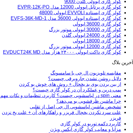
کولر گازی ایوولی گلدن 9000
کولر گازی پرتابل ایوولی 12000 مدل EVPR-12K-PO
کولر گازی ایستاده EVVOLI ایوولی 48000
کولر گازی ایستاده ایوولی 36000 مدل EVFS-36K-MD-1
کولر گازی 36000 ایوولی
کولر گازی 30000 ایوولی موتور بزرگ
کولر گازی 24000 ایوولی گلدن
کولر گازی 18000 ایوولی
کولر گازی 12000 ایوولی موتور بزرگ
کولر گازی داکت ایوولی ۲۴۰۰۰ هزار مدل EVDUCT24K MD
آخرین بلاگ
مقایسه تلویزیون ال جی با سامسونگ
دلایل روشن نشدن جاروبرقی چیست؟
از بین بردن بوی بد یخچال + روش های خوش بو کردن
پمپ درین و عملکرد آن در کولر گازی چیست؟
معنی spin در لباسشویی چیست؟ کاربرد، تنظیمات و نکات مهم
چرا ماشین ظرفشویی بو می‌دهد؟
تشخیص ماشین لباسشویی ال جی اصل از تقلبی
علت سرد نکردن یخچال فریزر و راهکارهای آن + علت یخ نزدن
فریزر
کاربرد دکمه توربو در کولر گازی
مزایا و معایب کولر گازی ایکس ویژن