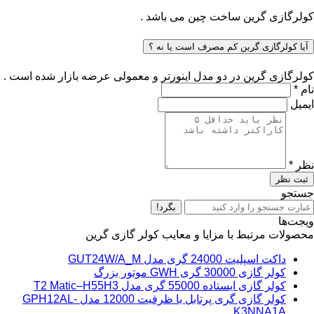
کولرگازی گرین ساخت چین می باشد .
آیا کولرگازی گرین کم مصرف است یا نه ؟
کولرگازی گرین در دو مدل اینورتر و معمولی عرضه بازار شده است .
نام *
ایمیل
نظر *
ثبت نظر
جستجو
بگرد!
ویجت‌ها
محصولات مرتبط با مزایا و معایب کولر گازی گرین
داکت اسپلیت 24000 گری مدل GUT24W/A_M
کولر گازی 30000 گری GWH موتور بزرگ
کولر گازی ایستاده 55000 گری مدل T2 Matic–H55H3
کولر گازی گری پرتابل با ظرفیت 12000 مدل GPH12AL-
K3NNA1A