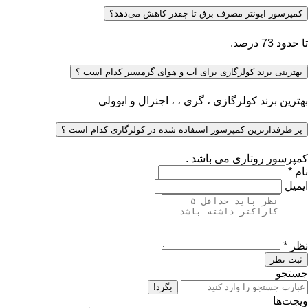
کمپرسور ایونتر مصرف برق تا چقدر کاهش می‌دهد؟
تا حدود 73 درصد.
بهترینی برند کولرگازی برای آب و هوای گرمسیر کدام است ؟
بهترین برند کولرگازی ، گری ، ، اجنرال و ایوولی
پر طرفدارترین کمپرسور استفاده شده در کولرگازی کدام است ؟
کمپرسور روتاری می باشد .
نام *
ایمیل
نظر *
ثبت نظر
جستجو
بگرد!
ویجت‌ها