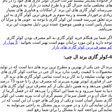
از خانواده یکدیگر نیستند شرکت جنرال کولر گازی های خود را در نام
های مختلفی مانند جنرال گل و یا طرح لبخند در بازار به فروش
می‌رساند کولر گازی های این برند از امکانات و فناوری های بسیار
زیادی برخوردار هستند و رتبه سوم پر فروش ترین کولر گازی به این
برند تعلق می‌رسد قیمت این کولر گازی با توجه به خوبی ها و مزایا آن
بسیار پایین است و همین موضوع عمده ترین دلیل محبوبت این برند
می‌باشد.
اگر شما نیز هنگام خرید کولر گازی به کم مصرف بودن کولر گازی
توجه دارید و این مورد برایتان مهم است بهتر است بخوانید :
3 مدل از
کم مصرف ترین کولر گازی های بازار
4-کولر گازی برند ال جی:
برند ال جی یکی از بهترین و مطرح ترین برند های دنیا است که در تولید
محصولات با کیفیت رقیب ندارد برند ال جی در ساخت کولر گازی های
خود نهایت سلیقه را به کار برده است تمامی کولر گازی های برند ال
جی از فناوری ایونتر بهتره می‌برند که مصرف برق را تا حدود 73 درصد
کاهش می‌دهد و به همین دلیل یکی از کم مصرف ترین کولر گازی های
دنیا به شما می‌رود و به شما این امکان را می‌دهد که در فصل گرما از
باد خنک آن و در فصل سرما از نسیم گرم آن لذت ببرید نصب این کولر
گازی بسیار آسان است و یکی از ویژگی های خوب آن این است که در
ایران نمایندگی دارد و در صورت بروز مشکل به راحتی می‌توایند به
نمایندگی مراجعه کنید تا مشکل را برای شما رفع کنند.