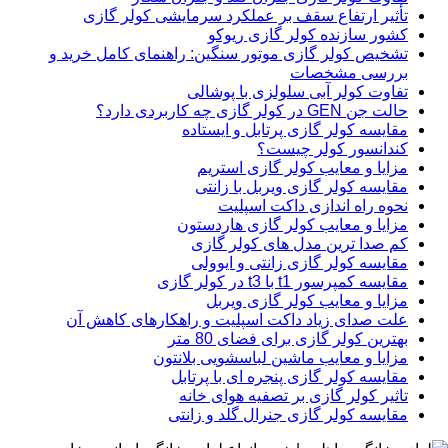
تأثیر ارتفاع سقف بر عملکرد سرمایشی کولر گازی
کشور سازنده کولر گازی ریوکو
تشخیص کولر گازی موتور سنگین: راهنمای کامل خرید و
بررسی مشخصات
تفاوت کولر آبی سلولزی با پوشالی
حالت جن GEN در کولر گازی چه کاربردی دارد؟
مقایسه کولر گازی پرتابل و ایستاده
کندانسور کولر چیست؟
مزایا و معایب کولر گازی استریم
مقایسه کولر گازی ویربل با زانتی
نحوه راه اندازی داکت اسپلیت
مزایا و معایب کولر گازی هاردستون
کم صدا ترین مدل های کولر گازی
مقایسه کولر گازی زانتی و ایوولی
مقایسه کمپرسور t1 با t3 در کولر گازی
مزایا و معایب کولر گازی ویربل
علت صدای زیاد داکت اسپلیت و راهکارهای کاهش آن
بهترین کولر گازی برای فضای 80 متر
مزایا و معایب ماشین لباسشویی بلانتون
مقایسه کولر گازی پنجره ای با پرتابل
تاثیر کولر گازی بر تصفیه هوای خانه
مقایسه کولر گازی جنرال گلد و زانتی