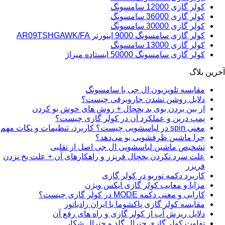
کولر گازی 12000 سامسونگ
کولر گازی 36000 سامسونگ
کولر گازی 30000 سامسونگ
کولر گازی سامسونگ 9000 اینورتر AR09TSHGAWK/FA
کولر گازی 13000 سامسونگ
کولر گازی سامسونگ 50000 ایستاده میراژ
آخرین بلاگ
مقایسه تلویزیون ال جی با سامسونگ
دلایل روشن نشدن جاروبرقی چیست؟
از بین بردن بوی بد یخچال + روش های خوش بو کردن
پمپ درین و عملکرد آن در کولر گازی چیست؟
معنی spin در لباسشویی چیست؟ کاربرد، تنظیمات و نکات مهم
چرا ماشین ظرفشویی بو می‌دهد؟
تشخیص ماشین لباسشویی ال جی اصل از تقلبی
علت سرد نکردن یخچال فریزر و راهکارهای آن + علت یخ نزدن
فریزر
کاربرد دکمه توربو در کولر گازی
مزایا و معایب کولر گازی ایکس ویژن
کارایی و معنی دکمه MODE در کولر گازی چیست؟
مقایسه کولر گازی پاکشوما با ایران رادیاتور
دلایل ریزش آب از کولر گازی و راه های رفع آن
تفاوت کولر گازی جنرال گلد و جنرال شکار