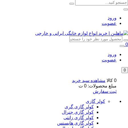
ورود
عضویت
0
ورود
عضویت
0
0 کالا
مشاهده سبد خرید
مبلغ محصولات:
0
ت
ثبت سفارش
کولر گازی
کولر گازی گری
کولر گازی جنرال
کولر گازی زانتی
کولر گازی هایسنس