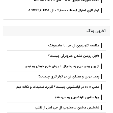
داکت اسپیلت اجنرال 30000 مدل ARHA30LBTU
کولر گازی‌ اجنرال ایستاده 48000 مدل ASGS48LFCA
آخرین بلاگ
مقایسه تلویزیون ال جی با سامسونگ
دلایل روشن نشدن جاروبرقی چیست؟
از بین بردن بوی بد یخچال + روش های خوش بو کردن
پمپ درین و عملکرد آن در کولر گازی چیست؟
معنی spin در لباسشویی چیست؟ کاربرد، تنظیمات و نکات مهم
چرا ماشین ظرفشویی بو می‌دهد؟
تشخیص ماشین لباسشویی ال جی اصل از تقلبی