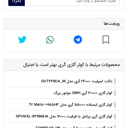
بگرد!
ویجت‌ها
محصولات مرتبط با کولر گازی گری بهتر است یا اجنرال
داکت اسپلیت 24000 گری مدل GUT24W/A_M
کولر گازی 30000 گری GWH موتور بزرگ
کولر گازی ایستاده 55000 گری مدل T2 Matic–H55H3
کولر گازی گری پرتابل با ظرفیت 12000 مدل GPH12AL-K3NNA1A